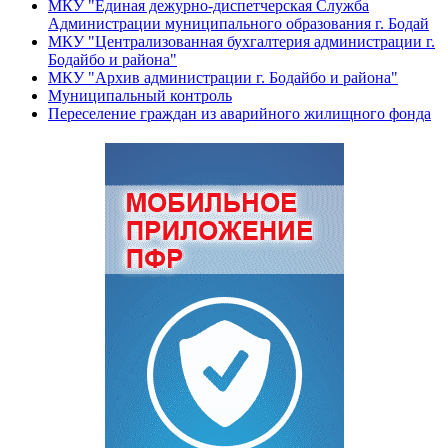
МКУ "Единая дежурно-диспетчерская Служба
Администрации муниципального образования г. Бодай
МКУ "Централизованная бухгалтерия администрации г.
Бодайбо и района"
МКУ "Архив администрации г. Бодайбо и района"
Муниципальный контроль
Переселение граждан из аварийного жилищного фонда