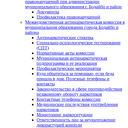
правонарушений при администрации
муниципального образования г. Бодайбо и район
Документы
Профилактика правонарушений
Межведомственная антинаркотическая комиссия в
муниципальном образовании города Бодайбо и
района
Антинаркотические стикеры
Социально-психологическое тестирование
(СПТ)
Нормативные акты комиссии
Муниципальная антинаркотическая
подпрограмма и ее реализация
Профилактические мероприятия
Куда обратиться за помощью, если беда
пришла в дом. Полезные телефоны и
контакты
Законодательство в сфере противодействия
незаконному обороту наркотиков
Контактные телефоны комиссии
Медицинские последствия употребления
наркотиков
Мониторинг наркоситуации
Ответственность лиц за неуничтожение
дикорастущей конопли