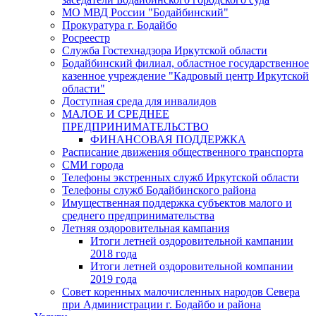
МО МВД России "Бодайбинский"
Прокуратура г. Бодайбо
Росреестр
Служба Гостехнадзора Иркутской области
Бодайбинский филиал, областное государственное
казенное учреждение "Кадровый центр Иркутской
области"
Доступная среда для инвалидов
МАЛОЕ И СРЕДНЕЕ
ПРЕДПРИНИМАТЕЛЬСТВО
ФИНАНСОВАЯ ПОДДЕРЖКА
Расписание движения общественного транспорта
СМИ города
Телефоны экстренных служб Иркутской области
Телефоны служб Бодайбинского района
Имущественная поддержка субъектов малого и
среднего предпринимательства
Летняя оздоровительная кампания
Итоги летней оздоровительной кампании
2018 года
Итоги летней оздоровительной компании
2019 года
Совет коренных малочисленных народов Севера
при Администрации г. Бодайбо и района