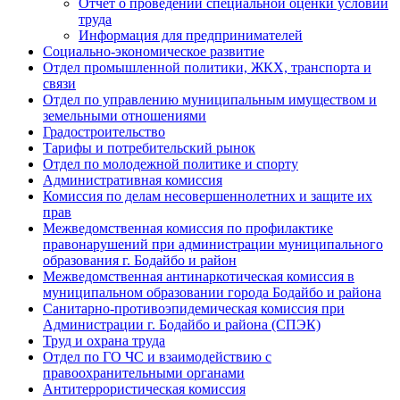
Отчет о проведении специальной оценки условий
труда
Информация для предпринимателей
Социально-экономическое развитие
Отдел промышленной политики, ЖКХ, транспорта и
связи
Отдел по управлению муниципальным имуществом и
земельными отношениями
Градостроительство
Тарифы и потребительский рынок
Отдел по молодежной политике и спорту
Административная комиссия
Комиссия по делам несовершеннолетних и защите их
прав
Межведомственная комиссия по профилактике
правонарушений при администрации муниципального
образования г. Бодайбо и район
Межведомственная антинаркотическая комиссия в
муниципальном образовании города Бодайбо и района
Санитарно-противоэпидемическая комиссия при
Администрации г. Бодайбо и района (СПЭК)
Труд и охрана труда
Отдел по ГО ЧС и взаимодействию с
правоохранительными органами
Антитеррористическая комиссия