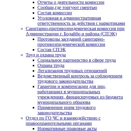
Отчеты о деятельности комиссии
Сообщи,где торгуют смертью
Состав комиссии
Уголовная и административная
ответственность за действия с наркотиками
Санитарно-противоэпидемическая комиссия при
Администрации г. Бодайбо и района (СПЭК)
Протоколы заседаний санитарно-
противоэпидемической комиссии
Состав СПЭК
Труд и охрана труда
Социальное партнерство в сфере труда
Охрана труда
Легализация трудовых отношений
Ведомственный контроль за соблюдением
трудового законодательства
Гарантии и компенсации для лиц,
работающих в муниципальных
учреждениях, финансируемых из бюджета
муниципального образова
Применение норм трудового
законодательства
Отдел по ГО ЧС и взаимодействию с
правоохранительными органами
Нормативные правовые акты