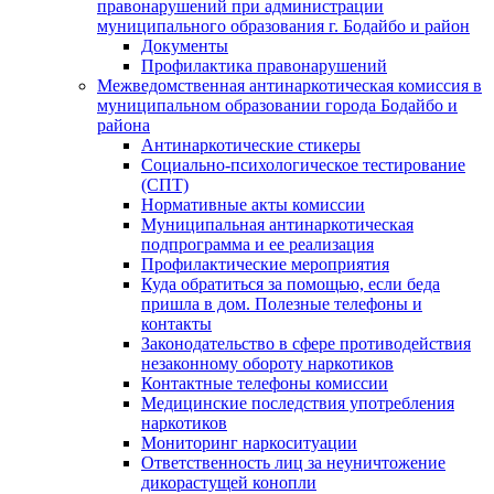
правонарушений при администрации
муниципального образования г. Бодайбо и район
Документы
Профилактика правонарушений
Межведомственная антинаркотическая комиссия в
муниципальном образовании города Бодайбо и
района
Антинаркотические стикеры
Социально-психологическое тестирование
(СПТ)
Нормативные акты комиссии
Муниципальная антинаркотическая
подпрограмма и ее реализация
Профилактические мероприятия
Куда обратиться за помощью, если беда
пришла в дом. Полезные телефоны и
контакты
Законодательство в сфере противодействия
незаконному обороту наркотиков
Контактные телефоны комиссии
Медицинские последствия употребления
наркотиков
Мониторинг наркоситуации
Ответственность лиц за неуничтожение
дикорастущей конопли