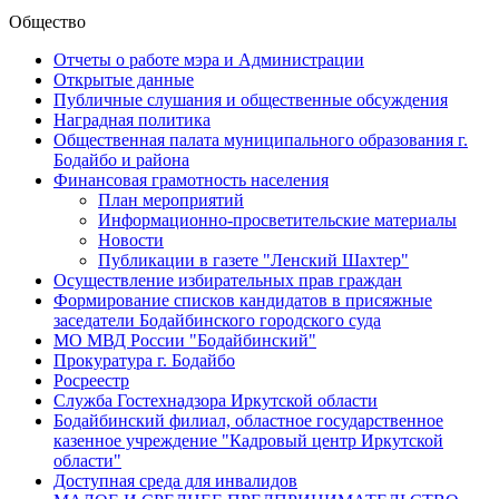
Общество
Отчеты о работе мэра и Администрации
Открытые данные
Публичные слушания и общественные обсуждения
Наградная политика
Общественная палата муниципального образования г.
Бодайбо и района
Финансовая грамотность населения
План мероприятий
Информационно-просветительские материалы
Новости
Публикации в газете "Ленский Шахтер"
Осуществление избирательных прав граждан
Формирование списков кандидатов в присяжные
заседатели Бодайбинского городского суда
МО МВД России "Бодайбинский"
Прокуратура г. Бодайбо
Росреестр
Служба Гостехнадзора Иркутской области
Бодайбинский филиал, областное государственное
казенное учреждение "Кадровый центр Иркутской
области"
Доступная среда для инвалидов