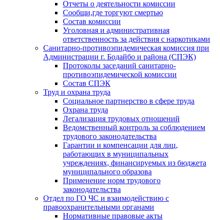
Отчеты о деятельности комиссии
Сообщи,где торгуют смертью
Состав комиссии
Уголовная и административная
ответственность за действия с наркотиками
Санитарно-противоэпидемическая комиссия при
Администрации г. Бодайбо и района (СПЭК)
Протоколы заседаний санитарно-
противоэпидемической комиссии
Состав СПЭК
Труд и охрана труда
Социальное партнерство в сфере труда
Охрана труда
Легализация трудовых отношений
Ведомственный контроль за соблюдением
трудового законодательства
Гарантии и компенсации для лиц,
работающих в муниципальных
учреждениях, финансируемых из бюджета
муниципального образова
Применение норм трудового
законодательства
Отдел по ГО ЧС и взаимодействию с
правоохранительными органами
Нормативные правовые акты