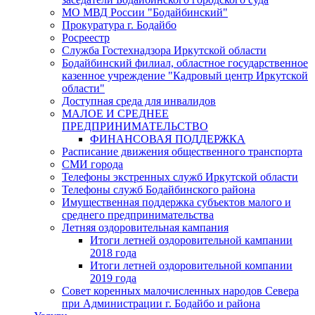
МО МВД России "Бодайбинский"
Прокуратура г. Бодайбо
Росреестр
Служба Гостехнадзора Иркутской области
Бодайбинский филиал, областное государственное
казенное учреждение "Кадровый центр Иркутской
области"
Доступная среда для инвалидов
МАЛОЕ И СРЕДНЕЕ
ПРЕДПРИНИМАТЕЛЬСТВО
ФИНАНСОВАЯ ПОДДЕРЖКА
Расписание движения общественного транспорта
СМИ города
Телефоны экстренных служб Иркутской области
Телефоны служб Бодайбинского района
Имущественная поддержка субъектов малого и
среднего предпринимательства
Летняя оздоровительная кампания
Итоги летней оздоровительной кампании
2018 года
Итоги летней оздоровительной компании
2019 года
Совет коренных малочисленных народов Севера
при Администрации г. Бодайбо и района