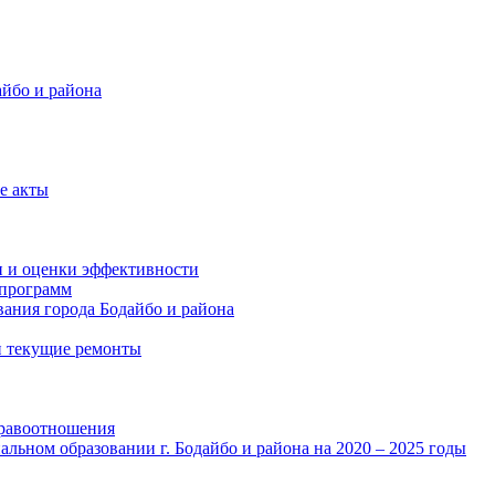
айбо и района
е акты
и и оценки эффективности
программ
ания города Бодайбо и района
и текущие ремонты
правоотношения
льном образовании г. Бодайбо и района на 2020 – 2025 годы