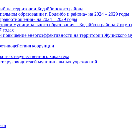
ий на территории Бодайбинского района
альном образовании г. Бодайбо и района» на 2024 – 2029 годы
правоотношения» на 2024 – 2029 годы
тории муниципального образования г. Бодайбо и района Иркутс
7 годах
и повышение энергоэффективности на территории Жуинского му
ротиводействия коррупции
льствах имущественного характера
лате руководителей муниципальных учреждений
нта