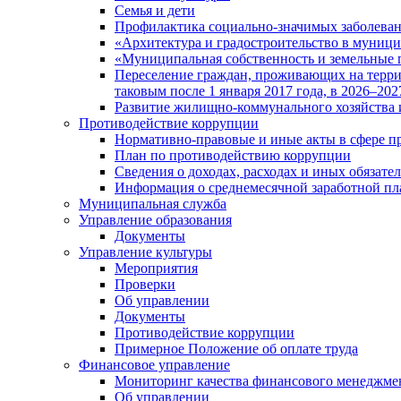
Семья и дети
Профилактика социально-значимых заболеван
«Архитектура и градостроительство в муницип
«Муниципальная собственность и земельные 
Переселение граждан, проживающих на терри
таковым после 1 января 2017 года, в 2026–202
Развитие жилищно-коммунального хозяйства 
Противодействие коррупции
Нормативно-правовые и иные акты в сфере п
План по противодействию коррупции
Сведения о доходах, расходах и иных обязате
Информация о среднемесячной заработной п
Муниципальная служба
Управление образования
Документы
Управление культуры
Мероприятия
Проверки
Об управлении
Документы
Противодействие коррупции
Примерное Положение об оплате труда
Финансовое управление
Мониторинг качества финансового менеджме
Об управлении