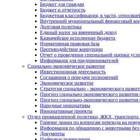
Бюджет для граждан
Бюджет и отчетность
Бюджетная классификация, в части, относяще
Внутренний муниципальный финансовый кон
Долговая политика
Единый налог на вмененный доход
Казначейское исполнение бюджета
Нормативная правовая база
Противодействие коррупции
Отчет о проведении специальной оценки усло
Информация для предпринимателей
Социально-экономическое развитие
Инвестиционная деятельность
Соглашения о передаче полномочий
Экономическое развитие
Стратегия социально - экономического развит
Прогноз социально-экономического развития 
Прогноз социально-экономического развития 
Народные инициативы
Инициативные проекты
Отдел промышленной политики, ЖКХ, транспорта 
Горячие линии по вопросам перехода на нову
Информация по обращению с животными без 
Документы
Цифровое телевидение