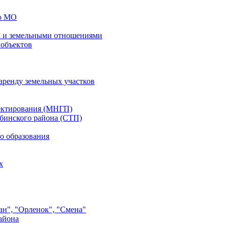
го МО
 и земельными отношениями
 объектов
аренду земельных участков
ектирования (МНГП)
бинского района (СТП)
о образования
х
ан", "Орленок", "Смена"
айона