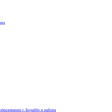
она
бразовании г. Бодайбо и района