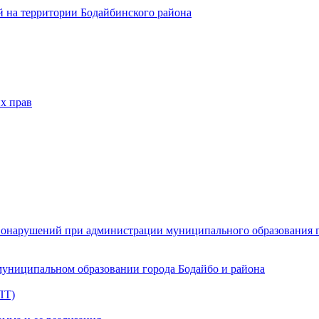
 на территории Бодайбинского района
х прав
онарушений при администрации муниципального образования г.
муниципальном образовании города Бодайбо и района
ПТ)