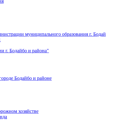
ия
нистрации муниципального образования г. Бодай
х
 г. Бодайбо и района"
городе Бодайбо и районе
орожном хозяйстве
нда