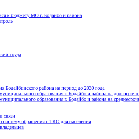
йся к бюджету МО г. Бодайбо и района
троль
вий труда
ия Бодайбинского района на период до 2030 года
муниципального образования г. Бодайбо и района на долгосроч
муниципального образования г. Бодайбо и района на среднесро
и связи
ю систему обращения с ТКО для населения
владельцев