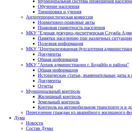
Муниципальная система оповещения населен
Обучение населения
Тренировки и учения
Антитеррористическая комиссия
Нормативно-правовые акты
Правовая грамотность населения
МКУ "Единая дежурно-диспетчерская Служба Адми
Памятки населению при различных ситуация
Полезная информация
МКУ "Централизованная бухгалтерия администрации
Документы
Общая информация
МКУ "Архив администрации г. Бодайбо и района"
Общая информация
Исторические статьи, знаменательные даты в 
Документы
Отчеты
Муниципальный контроль
Жилищный контроль
Земельный контроль
Контроль на автомобильном транспорте и в д
Переселение граждан из аварийного жилищного фо
Дума
Новости
Состав Думы