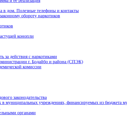
мма и ее реализация
ла в дом. Полезные телефоны и контакты
езаконному обороту наркотиков
отиков
растущей конопли
ть за действия с наркотиками
министрации г. Бодайбо и района (СПЭК)
демической комиссии
ового законодательства
х в муниципальных учреждениях, финансируемых из бюджета м
а
тельными органами