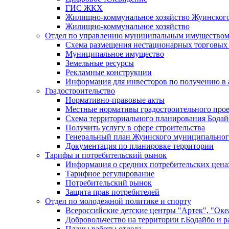
ГИС ЖКХ
Жилищно-коммунальное хозяйство Жуинско
Жилищно-коммунальное хозяйство
Отдел по управлению муниципальным имуществом
Схема размещения нестационарных торговых
Муниципальное имущество
Земельные ресурсы
Рекламные конструкции
Информация для инвесторов по получению в 
Градостроительство
Нормативно-правовые акты
Местные нормативы градостроительного про
Схема территориального планирования Бодай
Получить услугу в сфере строительства
Генеральный план Жуинского муниципальног
Документация по планировке территории
Тарифы и потребительский рынок
Информация о средних потребительских цена
Тарифное регулирование
Потребительский рынок
Защита прав потребителей
Отдел по молодежной политике и спорту
Всероссийские детские центры "Артек", "Оке
Добровольчество на территории г.Бодайбо и р
Планы работы отдела