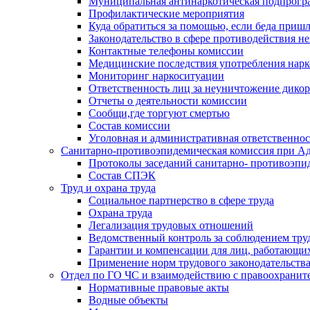
Муниципальная антинаркотическая подпрогра
Профилактические мероприятия
Куда обратиться за помощью, если беда приш
Законодательство в сфере противодействия н
Контактные телефоны комиссии
Медицинские последствия употребления нарк
Мониторинг наркоситуации
Ответственность лиц за неуничтожение дико
Отчеты о деятельности комиссии
Сообщи,где торгуют смертью
Состав комиссии
Уголовная и административная ответственнос
Санитарно-противоэпидемическая комиссия при Ад
Протоколы заседаний санитарно- противоэпи
Состав СПЭК
Труд и охрана труда
Социальное партнерство в сфере труда
Охрана труда
Легализация трудовых отношений
Ведомственный контроль за соблюдением труд
Гарантии и компенсации для лиц, работающи
Применение норм трудового законодательств
Отдел по ГО ЧС и взаимодействию с правоохрани
Нормативные правовые акты
Водные объекты