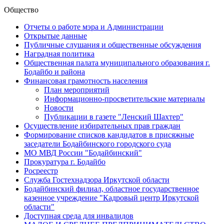
Общество
Отчеты о работе мэра и Администрации
Открытые данные
Публичные слушания и общественные обсуждения
Наградная политика
Общественная палата муниципального образования г.
Бодайбо и района
Финансовая грамотность населения
План мероприятий
Информационно-просветительские материалы
Новости
Публикации в газете "Ленский Шахтер"
Осуществление избирательных прав граждан
Формирование списков кандидатов в присяжные
заседатели Бодайбинского городского суда
МО МВД России "Бодайбинский"
Прокуратура г. Бодайбо
Росреестр
Служба Гостехнадзора Иркутской области
Бодайбинский филиал, областное государственное
казенное учреждение "Кадровый центр Иркутской
области"
Доступная среда для инвалидов