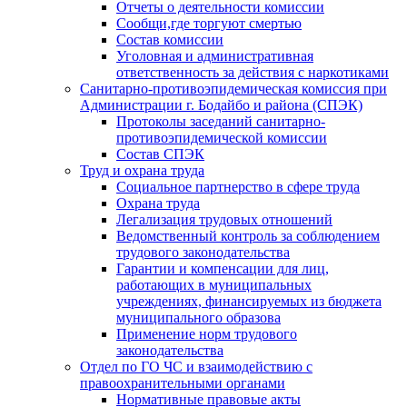
Отчеты о деятельности комиссии
Сообщи,где торгуют смертью
Состав комиссии
Уголовная и административная
ответственность за действия с наркотиками
Санитарно-противоэпидемическая комиссия при
Администрации г. Бодайбо и района (СПЭК)
Протоколы заседаний санитарно-
противоэпидемической комиссии
Состав СПЭК
Труд и охрана труда
Социальное партнерство в сфере труда
Охрана труда
Легализация трудовых отношений
Ведомственный контроль за соблюдением
трудового законодательства
Гарантии и компенсации для лиц,
работающих в муниципальных
учреждениях, финансируемых из бюджета
муниципального образова
Применение норм трудового
законодательства
Отдел по ГО ЧС и взаимодействию с
правоохранительными органами
Нормативные правовые акты