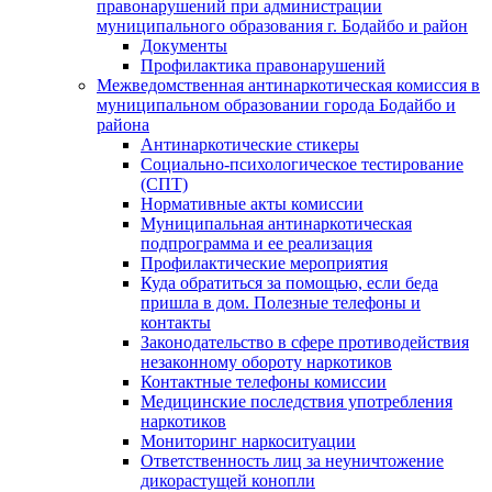
правонарушений при администрации
муниципального образования г. Бодайбо и район
Документы
Профилактика правонарушений
Межведомственная антинаркотическая комиссия в
муниципальном образовании города Бодайбо и
района
Антинаркотические стикеры
Социально-психологическое тестирование
(СПТ)
Нормативные акты комиссии
Муниципальная антинаркотическая
подпрограмма и ее реализация
Профилактические мероприятия
Куда обратиться за помощью, если беда
пришла в дом. Полезные телефоны и
контакты
Законодательство в сфере противодействия
незаконному обороту наркотиков
Контактные телефоны комиссии
Медицинские последствия употребления
наркотиков
Мониторинг наркоситуации
Ответственность лиц за неуничтожение
дикорастущей конопли