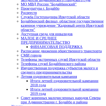
МО МВД России "Бодайбинский"
Прокуратура г. Бодайбо
Росреестр
Служба Гостехнадзора Иркутской области
Бодайбинский филиал, областное государственное
казенное учреждение "Кадровый центр Иркутской
области"
Доступная среда для инвалидов
МАЛОЕ И СРЕДНЕЕ
ПРЕДПРИНИМАТЕЛЬСТВО
ФИНАНСОВАЯ ПОДДЕРЖКА
Расписание движения общественного транспорта
СМИ города
Телефоны экстренных служб Иркутской области
Телефоны служб Бодайбинского района
Имущественная поддержка субъектов малого и
среднего предпринимательства
Летняя оздоровительная кампания
Итоги летней оздоровительной кампании
2018 года
Итоги летней оздоровительной компании
2019 года
Совет коренных малочисленных народов Севера
при Администрации г. Бодайбо и района