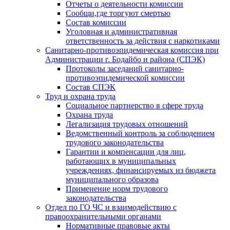
Отчеты о деятельности комиссии
Сообщи,где торгуют смертью
Состав комиссии
Уголовная и административная
ответственность за действия с наркотиками
Санитарно-противоэпидемическая комиссия при
Администрации г. Бодайбо и района (СПЭК)
Протоколы заседаний санитарно-
противоэпидемической комиссии
Состав СПЭК
Труд и охрана труда
Социальное партнерство в сфере труда
Охрана труда
Легализация трудовых отношений
Ведомственный контроль за соблюдением
трудового законодательства
Гарантии и компенсации для лиц,
работающих в муниципальных
учреждениях, финансируемых из бюджета
муниципального образова
Применение норм трудового
законодательства
Отдел по ГО ЧС и взаимодействию с
правоохранительными органами
Нормативные правовые акты