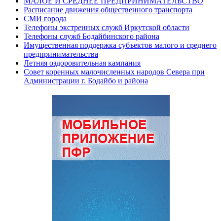
МАЛОЕ И СРЕДНЕЕ ПРЕДПРИНИМАТЕЛЬСТВО
Расписание движения общественного транспорта
СМИ города
Телефоны экстренных служб Иркутской области
Телефоны служб Бодайбинского района
Имущественная поддержка субъектов малого и среднего
предпринимательства
Летняя оздоровительная кампания
Совет коренных малочисленных народов Севера при
Администрации г. Бодайбо и района