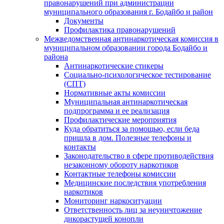
правонарушений при администрации
муниципального образования г. Бодайбо и район
Документы
Профилактика правонарушений
Межведомственная антинаркотическая комиссия в
муниципальном образовании города Бодайбо и
района
Антинаркотические стикеры
Социально-психологическое тестирование
(СПТ)
Нормативные акты комиссии
Муниципальная антинаркотическая
подпрограмма и ее реализация
Профилактические мероприятия
Куда обратиться за помощью, если беда
пришла в дом. Полезные телефоны и
контакты
Законодательство в сфере противодействия
незаконному обороту наркотиков
Контактные телефоны комиссии
Медицинские последствия употребления
наркотиков
Мониторинг наркоситуации
Ответственность лиц за неуничтожение
дикорастущей конопли