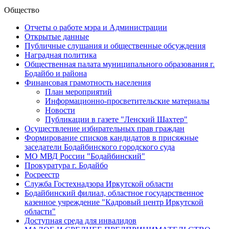
Общество
Отчеты о работе мэра и Администрации
Открытые данные
Публичные слушания и общественные обсуждения
Наградная политика
Общественная палата муниципального образования г.
Бодайбо и района
Финансовая грамотность населения
План мероприятий
Информационно-просветительские материалы
Новости
Публикации в газете "Ленский Шахтер"
Осуществление избирательных прав граждан
Формирование списков кандидатов в присяжные
заседатели Бодайбинского городского суда
МО МВД России "Бодайбинский"
Прокуратура г. Бодайбо
Росреестр
Служба Гостехнадзора Иркутской области
Бодайбинский филиал, областное государственное
казенное учреждение "Кадровый центр Иркутской
области"
Доступная среда для инвалидов