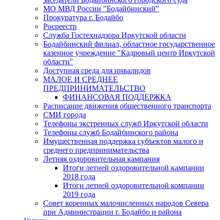
МО МВД России "Бодайбинский"
Прокуратура г. Бодайбо
Росреестр
Служба Гостехнадзора Иркутской области
Бодайбинский филиал, областное государственное
казенное учреждение "Кадровый центр Иркутской
области"
Доступная среда для инвалидов
МАЛОЕ И СРЕДНЕЕ
ПРЕДПРИНИМАТЕЛЬСТВО
ФИНАНСОВАЯ ПОДДЕРЖКА
Расписание движения общественного транспорта
СМИ города
Телефоны экстренных служб Иркутской области
Телефоны служб Бодайбинского района
Имущественная поддержка субъектов малого и
среднего предпринимательства
Летняя оздоровительная кампания
Итоги летней оздоровительной кампании
2018 года
Итоги летней оздоровительной компании
2019 года
Совет коренных малочисленных народов Севера
при Администрации г. Бодайбо и района