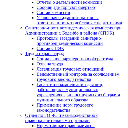
Отчеты о деятельности комиссии
Сообщи,где торгуют смертью
Состав комиссии
Уголовная и административная
ответственность за действия с наркотиками
Санитарно-противоэпидемическая комиссия при
Администрации г. Бодайбо и района (СПЭК)
Протоколы заседаний санитарно-
противоэпидемической комиссии
Состав СПЭК
Труд и охрана труда
Социальное партнерство в сфере труда
Охрана труда
Легализация трудовых отношений
Ведомственный контроль за соблюдением
трудового законодательства
Гарантии и компенсации для лиц,
работающих в муниципальных
учреждениях, финансируемых из бюджета
муниципального образова
Применение норм трудового
законодательства
Отдел по ГО ЧС и взаимодействию с
правоохранительными органами
Нормативные правовые акты