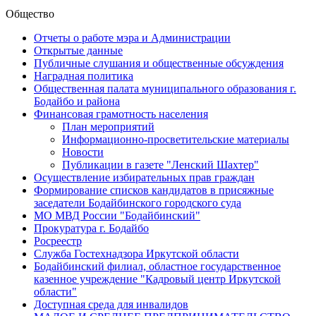
Общество
Отчеты о работе мэра и Администрации
Открытые данные
Публичные слушания и общественные обсуждения
Наградная политика
Общественная палата муниципального образования г.
Бодайбо и района
Финансовая грамотность населения
План мероприятий
Информационно-просветительские материалы
Новости
Публикации в газете "Ленский Шахтер"
Осуществление избирательных прав граждан
Формирование списков кандидатов в присяжные
заседатели Бодайбинского городского суда
МО МВД России "Бодайбинский"
Прокуратура г. Бодайбо
Росреестр
Служба Гостехнадзора Иркутской области
Бодайбинский филиал, областное государственное
казенное учреждение "Кадровый центр Иркутской
области"
Доступная среда для инвалидов