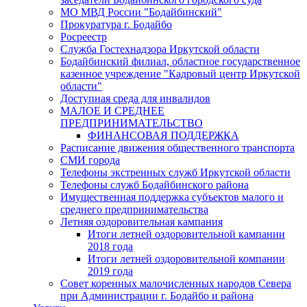
МО МВД России "Бодайбинский"
Прокуратура г. Бодайбо
Росреестр
Служба Гостехнадзора Иркутской области
Бодайбинский филиал, областное государственное
казенное учреждение "Кадровый центр Иркутской
области"
Доступная среда для инвалидов
МАЛОЕ И СРЕДНЕЕ
ПРЕДПРИНИМАТЕЛЬСТВО
ФИНАНСОВАЯ ПОДДЕРЖКА
Расписание движения общественного транспорта
СМИ города
Телефоны экстренных служб Иркутской области
Телефоны служб Бодайбинского района
Имущественная поддержка субъектов малого и
среднего предпринимательства
Летняя оздоровительная кампания
Итоги летней оздоровительной кампании
2018 года
Итоги летней оздоровительной компании
2019 года
Совет коренных малочисленных народов Севера
при Администрации г. Бодайбо и района