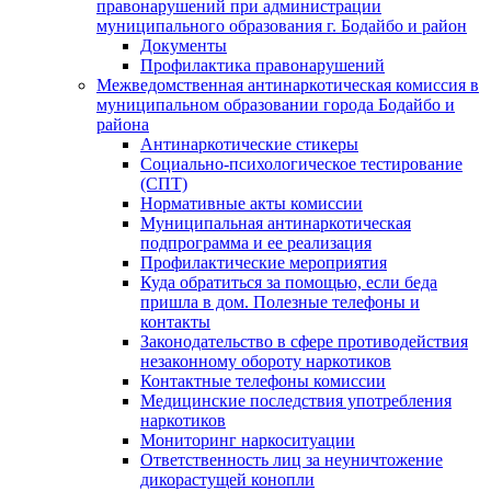
правонарушений при администрации
муниципального образования г. Бодайбо и район
Документы
Профилактика правонарушений
Межведомственная антинаркотическая комиссия в
муниципальном образовании города Бодайбо и
района
Антинаркотические стикеры
Социально-психологическое тестирование
(СПТ)
Нормативные акты комиссии
Муниципальная антинаркотическая
подпрограмма и ее реализация
Профилактические мероприятия
Куда обратиться за помощью, если беда
пришла в дом. Полезные телефоны и
контакты
Законодательство в сфере противодействия
незаконному обороту наркотиков
Контактные телефоны комиссии
Медицинские последствия употребления
наркотиков
Мониторинг наркоситуации
Ответственность лиц за неуничтожение
дикорастущей конопли