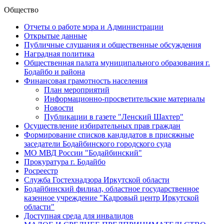
Общество
Отчеты о работе мэра и Администрации
Открытые данные
Публичные слушания и общественные обсуждения
Наградная политика
Общественная палата муниципального образования г.
Бодайбо и района
Финансовая грамотность населения
План мероприятий
Информационно-просветительские материалы
Новости
Публикации в газете "Ленский Шахтер"
Осуществление избирательных прав граждан
Формирование списков кандидатов в присяжные
заседатели Бодайбинского городского суда
МО МВД России "Бодайбинский"
Прокуратура г. Бодайбо
Росреестр
Служба Гостехнадзора Иркутской области
Бодайбинский филиал, областное государственное
казенное учреждение "Кадровый центр Иркутской
области"
Доступная среда для инвалидов