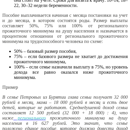
она стоит на учете. Сроки для визита к врачу: 10–14, 18–
22, 30–32 недели беременности.
Пособие выплачивается начиная с месяца постановки на учет
и до месяца, в котором состоятся роды. Размер выплаты
составляет 50%, 75% или 100% от регионального
прожиточного минимума на душу населения и назначается в
процентном отношении от регионального прожиточного
минимума на трудоспособного человека по схеме:
50% – базовый размер пособия,
75% – если базового размера не хватает до достижения
прожиточного минимума,
100% – если семье назначили выплату в 75%, но уровень
дохода все равно оказался ниже прожиточного
минимума.
Пример
В семье Петровых из Бурятии глава семьи получает 32 000
рублей в месяц, мама – 18 000 рублей в месяц и есть двое
детей, которые не работают. Среднедушевой доход семьи
составляет 12 500 рублей (32 000 + 18 000) : 4), что
ниже
регионального
прожиточного минимума на душу
населения в 16 627 рублей. Это значит, что семье
положено единое пособие, которое должно довести доход