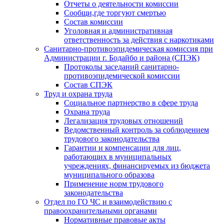
Отчеты о деятельности комиссии
Сообщи,где торгуют смертью
Состав комиссии
Уголовная и административная
ответственность за действия с наркотиками
Санитарно-противоэпидемическая комиссия при
Администрации г. Бодайбо и района (СПЭК)
Протоколы заседаний санитарно-
противоэпидемической комиссии
Состав СПЭК
Труд и охрана труда
Социальное партнерство в сфере труда
Охрана труда
Легализация трудовых отношений
Ведомственный контроль за соблюдением
трудового законодательства
Гарантии и компенсации для лиц,
работающих в муниципальных
учреждениях, финансируемых из бюджета
муниципального образова
Применение норм трудового
законодательства
Отдел по ГО ЧС и взаимодействию с
правоохранительными органами
Нормативные правовые акты