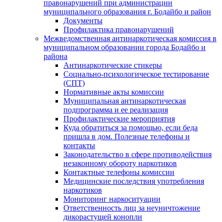
правонарушений при администрации
муниципального образования г. Бодайбо и район
Документы
Профилактика правонарушений
Межведомственная антинаркотическая комиссия в
муниципальном образовании города Бодайбо и
района
Антинаркотические стикеры
Социально-психологическое тестирование
(СПТ)
Нормативные акты комиссии
Муниципальная антинаркотическая
подпрограмма и ее реализация
Профилактические мероприятия
Куда обратиться за помощью, если беда
пришла в дом. Полезные телефоны и
контакты
Законодательство в сфере противодействия
незаконному обороту наркотиков
Контактные телефоны комиссии
Медицинские последствия употребления
наркотиков
Мониторинг наркоситуации
Ответственность лиц за неуничтожение
дикорастущей конопли