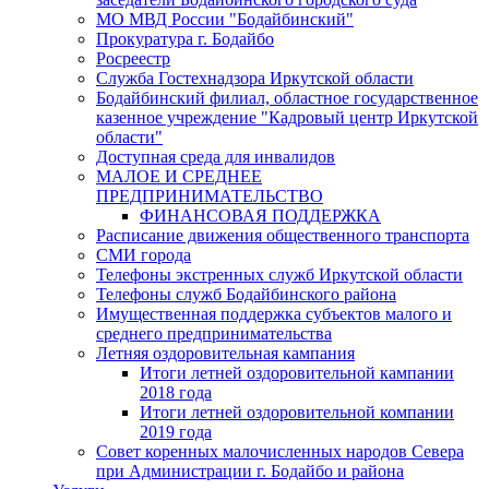
МО МВД России "Бодайбинский"
Прокуратура г. Бодайбо
Росреестр
Служба Гостехнадзора Иркутской области
Бодайбинский филиал, областное государственное
казенное учреждение "Кадровый центр Иркутской
области"
Доступная среда для инвалидов
МАЛОЕ И СРЕДНЕЕ
ПРЕДПРИНИМАТЕЛЬСТВО
ФИНАНСОВАЯ ПОДДЕРЖКА
Расписание движения общественного транспорта
СМИ города
Телефоны экстренных служб Иркутской области
Телефоны служб Бодайбинского района
Имущественная поддержка субъектов малого и
среднего предпринимательства
Летняя оздоровительная кампания
Итоги летней оздоровительной кампании
2018 года
Итоги летней оздоровительной компании
2019 года
Совет коренных малочисленных народов Севера
при Администрации г. Бодайбо и района